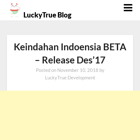
Skip
to
LuckyTrue Blog
content
Keindahan Indoensia BETA
– Release Des’17
Posted on
November 10, 2018
by
LuckyTrue Development